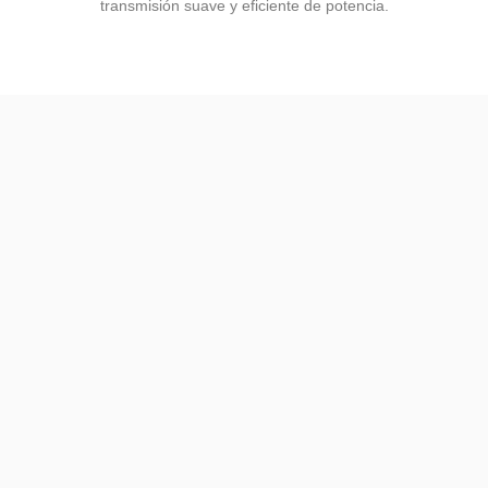
transmisión suave y eficiente de potencia.
Inicio
Servicios
Productos
Contactar
Neumática
Transmisiones
Lubricantes
Automoción