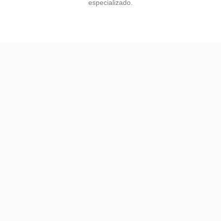
especializado.
Inicio
Servicios
Productos
Contactar
Neumática
Transmisiones
Lubricantes
Automoción